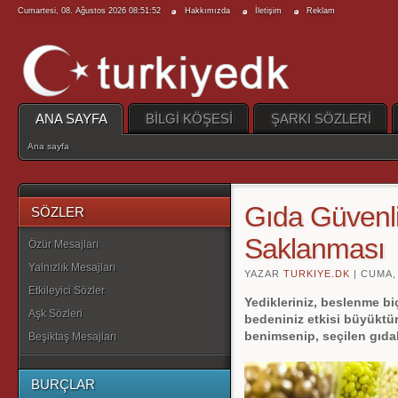
Cumartesi, 08. Ağustos 2026 08:51:52
Hakkımızda
İletişim
Reklam
ANA SAYFA
BİLGİ KÖŞESİ
ŞARKI SÖZLERİ
Ana sayfa
Gıda Güvenl
SÖZLER
Saklanması
Özür Mesajları
Yalnızlık Mesajları
YAZAR
TURKIYE.DK
|
CUMA, 
Etkileyici Sözler
Yedikleriniz, beslenme biç
Aşk Sözleri
bedeniniz etkisi büyüktü
benimsenip, seçilen gıdala
Beşiktaş Mesajları
BURÇLAR