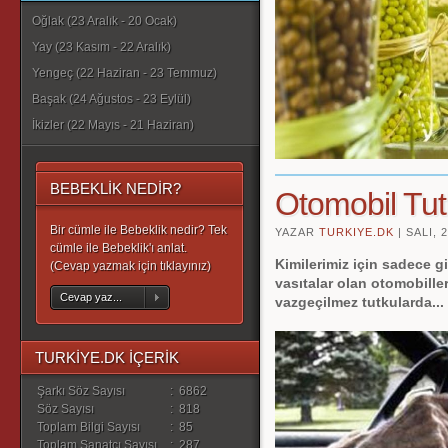
Oğlak (23 Aralık - 20 Ocak)
Yay (23 Kasım - 22 Aralık)
Yengeç (22 Haziran - 23 Temmuz)
Başak (24 Ağustos - 23 Eylül)
İkizler (22 Mayıs - 21 Haziran)
BEBEKLİK NEDİR?
Otomobil Tu
Bir cümle ile Bebeklik nedir? Tek
YAZAR
TURKIYE.DK
|
SALI, 
cümle ile Bebeklik'ı anlat.
Kimilerimiz için sadece 
(Cevap yazmak için tıklayınız)
vasıtalar olan otomobiller
Cevap yaz...
vazgeçilmez tutkularda...
TURKİYE.DK İÇERİK
Şarkı Söz Sayısı
:
6862
Söz Sayısı
:
818
Toplam Bilgi Sayısı
:
85
Toplam Sanatçı Sayısı
:
287